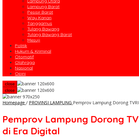
Lampung Utara
Lampung Barat
Pesisir Barat
Way Kanan
Tanggamus
Tulang Bawang
Tulang Bawang Barat
Mesuji
Politik
Hukum & Kriminal
Otomatif
Olahraga
Nasional
Opini
close
close
Homepage
/
PROVINSI LAMPUNG
Pemprov Lampung Dorong TVRI Ja
Pemprov Lampung Dorong TVRI
di Era Digital