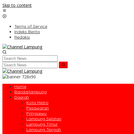
Skip to content
Terms of Service
Indeks Berita
Redaksi
Home
Bandarlampung
Daerah
Kota Metro
Pesawaran
Pringsewu
Lampung Selatan
Lampung Timur
Lampung Tengah