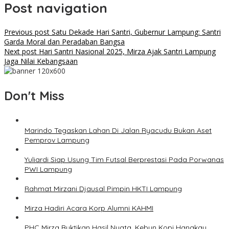
Post navigation
Previous post
Satu Dekade Hari Santri, Gubernur Lampung: Santri
Garda Moral dan Peradaban Bangsa
Next post
Hari Santri Nasional 2025, Mirza Ajak Santri Lampung
Jaga Nilai Kebangsaan
Don't Miss
Marindo Tegaskan Lahan Di Jalan Ryacudu Bukan Aset
Pemprov Lampung
Yuliardi Siap Usung Tim Futsal Berprestasi Pada Porwanas
PWI Lampung
Rahmat Mirzani Djausal Pimpin HKTI Lampung
Mirza Hadiri Acara Korp Alumni KAHMI
PHC Mirza Buktikan Hasil Nyata, Kebun Kopi Hanakau