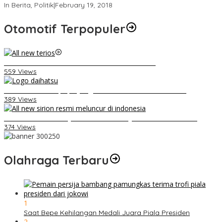
In Berita, Politik
|
February 19, 2018
Otomotif Terpopuler
Video Kelemahan dan Kelebihan All New Terios
559 Views
Belum Pakai CVT, Apa yang Ditakuti Daihatsu Indonesia?
389 Views
Daihatsu Santai Penjualan Sirion Kalah Jauh dari Mobil LCGC
374 Views
Olahraga Terbaru
1
Saat Bepe Kehilangan Medali Juara Piala Presiden
2