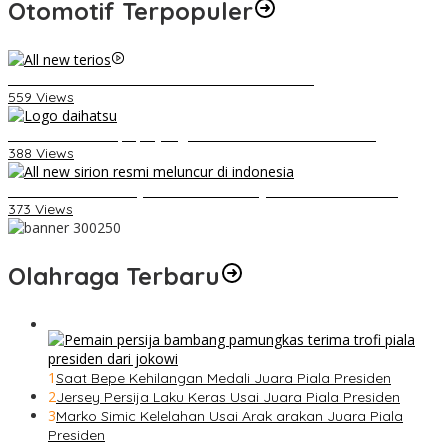
Otomotif Terpopuler
Video Kelemahan dan Kelebihan All New Terios
559 Views
Belum Pakai CVT, Apa yang Ditakuti Daihatsu Indonesia?
388 Views
Daihatsu Santai Penjualan Sirion Kalah Jauh dari Mobil LCGC
373 Views
Olahraga Terbaru
1
Saat Bepe Kehilangan Medali Juara Piala Presiden
2
Jersey Persija Laku Keras Usai Juara Piala Presiden
3
Marko Simic Kelelahan Usai Arak arakan Juara Piala
Presiden