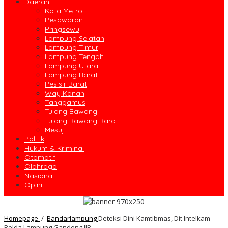
Daerah
Kota Metro
Pesawaran
Pringsewu
Lampung Selatan
Lampung Timur
Lampung Tengah
Lampung Utara
Lampung Barat
Pesisir Barat
Way Kanan
Tanggamus
Tulang Bawang
Tulang Bawang Barat
Mesuji
Politik
Hukum & Kriminal
Otomatif
Olahraga
Nasional
Opini
Homepage
/
Bandarlampung
Deteksi Dini Kamtibmas, Dit Intelkam
Polda Lampung Gandeng IJP