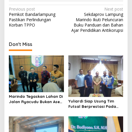
P
Previous post
Next post
Pemkot Bandarlampung
Sekdaprov Lampung
o
Pastikan Perlindungan
Marindo Ikuti Peluncuran
s
Korban TPPO
Buku Panduan dan Bahan
Ajar Pendidikan Antikorupsi
t
n
Don't Miss
a
v
i
g
a
t
Marindo Tegaskan Lahan Di
i
Yuliardi Siap Usung Tim
Jalan Ryacudu Bukan Aset
Futsal Berprestasi Pada
Pemprov Lampung
o
Porwanas PWI Lampung
n