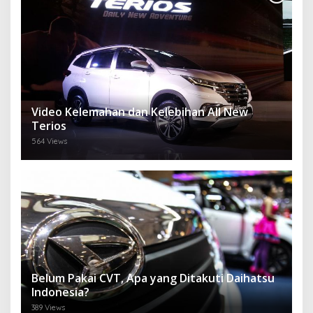
Video Kelemahan dan Kelebihan All New
Terios
564 Views
Belum Pakai CVT, Apa yang Ditakuti Daihatsu
Indonesia?
389 Views