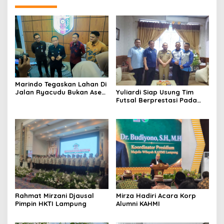
Marindo Tegaskan Lahan Di
Jalan Ryacudu Bukan Aset
Yuliardi Siap Usung Tim
Pemprov Lampung
Futsal Berprestasi Pada
Porwanas PWI Lampung
Mirza Hadiri Acara Korp
Rahmat Mirzani Djausal
Alumni KAHMI
Pimpin HKTI Lampung