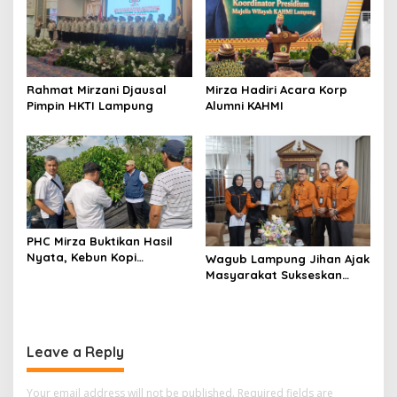
Mirza Hadiri Acara Korp
Rahmat Mirzani Djausal
Alumni KAHMI
Pimpin HKTI Lampung
PHC Mirza Buktikan Hasil
Nyata, Kebun Kopi
Wagub Lampung Jihan Ajak
Hanakau Tumbuh Lebih
Masyarakat Sukseskan
Cepat
Sensus Ekonomi 2026
Leave a Reply
Your email address will not be published.
Required fields are