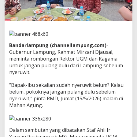
n
K
a
g
a
m
a
P
Bandarlampung (channellampung.com)-
e
Gubernur Lampung, Rahmat Mirzani Djausal,
r
h
meminta rombongan Rektor UGM dan Kagama
a
untuk jangan pulang dulu dari Lampung sebelum
t
nyeruwit.
i
k
“Bapak-ibu sekalian sudah nyeruwit belum? Kalau
a
n
belum, pokoknya jangan pulang dulu sebelum
H
nyeruwit,” pinta RMD, Jumat (15/5/2026) malam di
a
Mahan Agung.
r
g
a
S
i
Dalam sambutan yang dibacakan Staf Ahli Ir
n
Yanyan Ruchyansyah MSi, Mirza meminta UGM