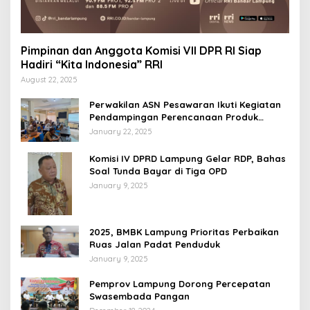
Pimpinan dan Anggota Komisi VII DPR RI Siap
Hadiri “Kita Indonesia” RRI
August 22, 2025
Perwakilan ASN Pesawaran Ikuti Kegiatan
Pendampingan Perencanaan Produk
Hukum
January 22, 2025
Komisi IV DPRD Lampung Gelar RDP, Bahas
Soal Tunda Bayar di Tiga OPD
January 9, 2025
2025, BMBK Lampung Prioritas Perbaikan
Ruas Jalan Padat Penduduk
January 9, 2025
Pemprov Lampung Dorong Percepatan
Swasembada Pangan