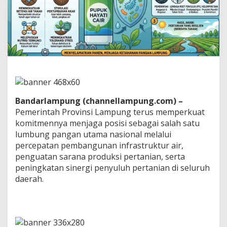
a
t
a
n
g
k
a
n
S
t
r
Bandarlampung (channellampung.com) –
a
Pemerintah Provinsi Lampung terus memperkuat
t
komitmennya menjaga posisi sebagai salah satu
e
g
lumbung pangan utama nasional melalui
i
percepatan pembangunan infrastruktur air,
A
penguatan sarana produksi pertanian, serta
n
peningkatan sinergi penyuluh pertanian di seluruh
t
i
daerah.
s
i
p
a
s