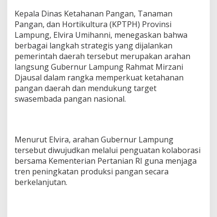
i
Kepala Dinas Ketahanan Pangan, Tanaman
E
l
Pangan, dan Hortikultura (KPTPH) Provinsi
N
Lampung, Elvira Umihanni, menegaskan bahwa
i
berbagai langkah strategis yang dijalankan
n
pemerintah daerah tersebut merupakan arahan
o
langsung Gubernur Lampung Rahmat Mirzani
Djausal dalam rangka memperkuat ketahanan
pangan daerah dan mendukung target
swasembada pangan nasional.
Menurut Elvira, arahan Gubernur Lampung
tersebut diwujudkan melalui penguatan kolaborasi
bersama Kementerian Pertanian RI guna menjaga
tren peningkatan produksi pangan secara
berkelanjutan.