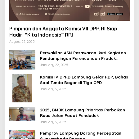
Pimpinan dan Anggota Komisi VII DPR RI Siap
Hadiri “Kita Indonesia” RRI
August 22, 2025
Perwakilan ASN Pesawaran Ikuti Kegiatan
Pendampingan Perencanaan Produk
Hukum
January 22, 2025
Komisi IV DPRD Lampung Gelar RDP, Bahas
Soal Tunda Bayar di Tiga OPD
January 9, 2025
2025, BMBK Lampung Prioritas Perbaikan
Ruas Jalan Padat Penduduk
January 9, 2025
Pemprov Lampung Dorong Percepatan
Swasembada Pangan