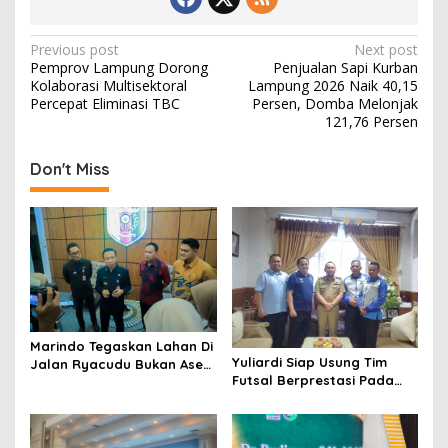
P
Previous post
Next post
Pemprov Lampung Dorong
Penjualan Sapi Kurban
o
Kolaborasi Multisektoral
Lampung 2026 Naik 40,15
s
Percepat Eliminasi TBC
Persen, Domba Melonjak
121,76 Persen
t
n
Don't Miss
a
v
i
g
a
t
Marindo Tegaskan Lahan Di
i
Yuliardi Siap Usung Tim
Jalan Ryacudu Bukan Aset
Futsal Berprestasi Pada
Pemprov Lampung
o
Porwanas PWI Lampung
n