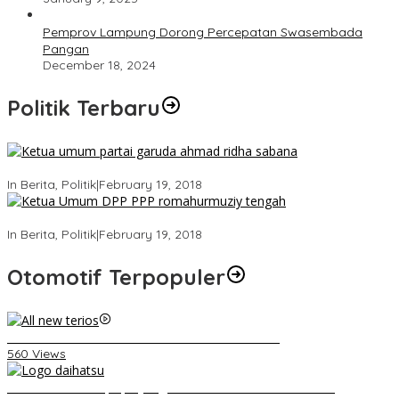
Pemprov Lampung Dorong Percepatan Swasembada
Pangan
December 18, 2024
Politik Terbaru
Ini Dia Hubungan Partai Garuda dengan Gerindra
In Berita, Politik
|
February 19, 2018
Strategi PPP Menangkan Duet Ganjar dan Gus Yasin
In Berita, Politik
|
February 19, 2018
Otomotif Terpopuler
Video Kelemahan dan Kelebihan All New Terios
560 Views
Belum Pakai CVT, Apa yang Ditakuti Daihatsu Indonesia?