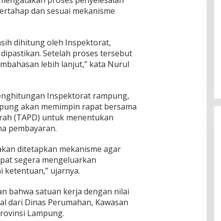
, mengatakan proses penyelesaian
bertahap dan sesuai mekanisme
sih dihitung oleh Inspektorat,
Ini Dia Hubungan Partai Garuda
ipastikan. Setelah proses tersebut
dengan Gerindra
embahasan lebih lanjut,” kata Nurul
In Berita, Politik
|
February 19, 2018
 penghitungan Inspektorat rampung,
ampung akan memimpin rapat bersama
rah (TAPD) untuk menentukan
ma pembayaran.
 akan ditetapkan mekanisme agar
apat segera mengeluarkan
 ketentuan,” ujarnya.
n bahwa satuan kerja dengan nilai
sal dari Dinas Perumahan, Kawasan
rovinsi Lampung.