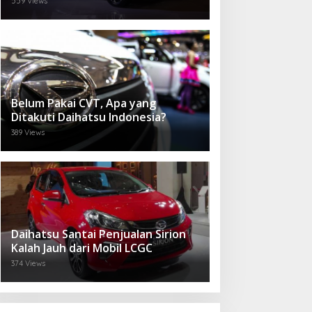
559 Views
Belum Pakai CVT, Apa yang
Ditakuti Daihatsu Indonesia?
389 Views
Daihatsu Santai Penjualan Sirion
Kalah Jauh dari Mobil LCGC
374 Views