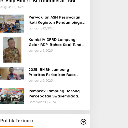
RI Siap Hadiri “Kita Indonesia” RRI
August 22, 2025
Perwakilan ASN Pesawaran
Ikuti Kegiatan Pendampingan
Perencanaan Produk Hukum
January 22, 2025
Komisi IV DPRD Lampung
Gelar RDP, Bahas Soal Tunda
Bayar di Tiga OPD
January 9, 2025
2025, BMBK Lampung
Prioritas Perbaikan Ruas
Jalan Padat Penduduk
January 9, 2025
Pemprov Lampung Dorong
Percepatan Swasembada
Pangan
December 18, 2024
Politik Terbaru