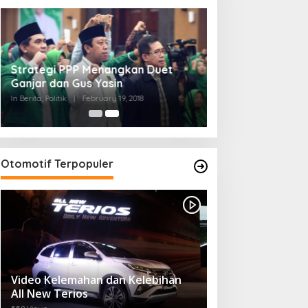
Strategi PPP Menangkan Duet
Ganjar dan Gus Yasin
In Berita, Politik
|
February 19, 2018
Otomotif Terpopuler
Video Kelemahan dan Kelebihan
All New Terios