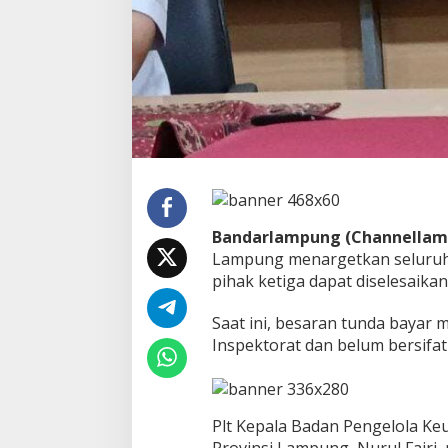
u
n
d
a
B
a
y
a
r
D
i
s
a
Bandarlampung (Channella
l
Lampung menargetkan seluruh
u
pihak ketiga dapat diselesaikan
r
k
a
Saat ini, besaran tunda bayar
n
Inspektorat dan belum bersifat 
F
e
b
r
Plt Kepala Badan Pengelola K
u
a