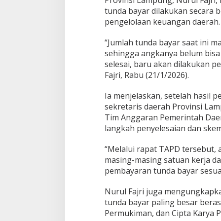
Provinsi Lampung, Nurul Fajri
r
tunda bayar dilakukan secara 
i
pengelolaan keuangan daerah.
2
0
“Jumlah tunda bayar saat ini ma
2
6
sehingga angkanya belum bisa d
selesai, baru akan dilakukan p
Fajri, Rabu (21/1/2026).
Ia menjelaskan, setelah hasil
sekretaris daerah Provinsi L
Tim Anggaran Pemerintah Dae
langkah penyelesaian dan ske
“Melalui rapat TAPD tersebut,
masing-masing satuan kerja d
pembayaran tunda bayar sesuai
Nurul Fajri juga mengungkapka
tunda bayar paling besar bera
Permukiman, dan Cipta Karya P