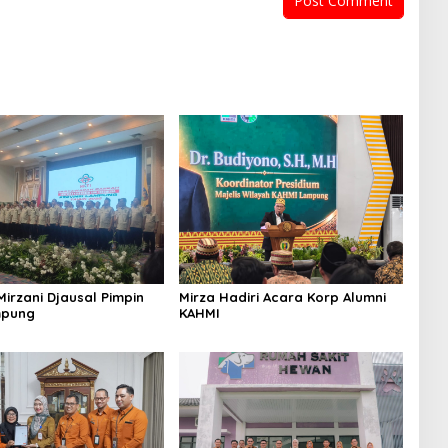
Mirza Hadiri Acara Korp Alumni
irzani Djausal Pimpin
KAHMI
mpung