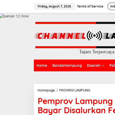
S
k
Friday, August 7, 2026
Terms of Service
In
i
p
close
t
o
c
o
n
t
e
n
t
Home
Bandarlampung
Daerah
Pol
Homepage
/
PROVINSI LAMPUNG
P
e
Pemprov Lampung T
m
p
Bayar Disalurkan F
r
o