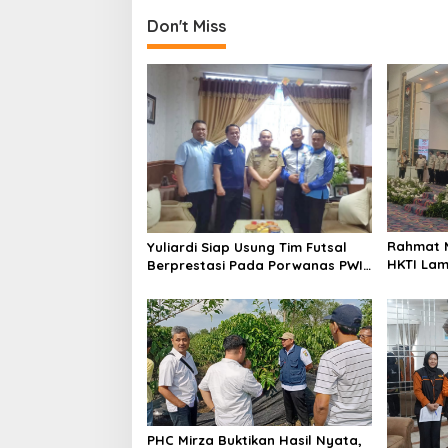
t
Don't Miss
n
a
v
i
g
a
t
i
Rahmat M
Yuliardi Siap Usung Tim Futsal
o
HKTI La
Berprestasi Pada Porwanas PWI
Lampung
n
PHC Mirza Buktikan Hasil Nyata,