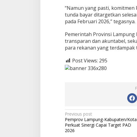
“Namun yang pasti, komitmen 
tunda bayar ditargetkan selesa
pada Februari 2026,” tegasnya.
Pemerintah Provinsi Lampung b
transparan dan akuntabel, sek
para rekanan yang terdampak tu
Post Views:
295
P
Previous post
Pemprov Lampung-Kabupaten/Kota
o
Perkuat Sinergi Capai Target PAD
s
2026