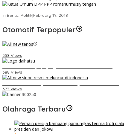
Strategi PPP Menangkan Duet Ganjar dan Gus Yasin
In Berita, Politik
|
February 19, 2018
Otomotif Terpopuler
Video Kelemahan dan Kelebihan All New Terios
558 Views
Belum Pakai CVT, Apa yang Ditakuti Daihatsu Indonesia?
388 Views
Daihatsu Santai Penjualan Sirion Kalah Jauh dari Mobil LCGC
373 Views
Olahraga Terbaru