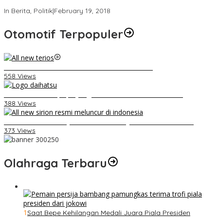
Strategi PPP Menangkan Duet Ganjar dan Gus Yasin
In Berita, Politik
|
February 19, 2018
Otomotif Terpopuler
Video Kelemahan dan Kelebihan All New Terios
558 Views
Belum Pakai CVT, Apa yang Ditakuti Daihatsu Indonesia?
388 Views
Daihatsu Santai Penjualan Sirion Kalah Jauh dari Mobil LCGC
373 Views
Olahraga Terbaru
1
Saat Bepe Kehilangan Medali Juara Piala Presiden