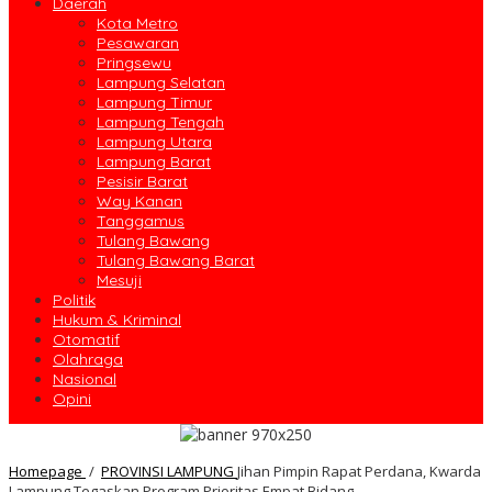
Daerah
Kota Metro
Pesawaran
Pringsewu
Lampung Selatan
Lampung Timur
Lampung Tengah
Lampung Utara
Lampung Barat
Pesisir Barat
Way Kanan
Tanggamus
Tulang Bawang
Tulang Bawang Barat
Mesuji
Politik
Hukum & Kriminal
Otomatif
Olahraga
Nasional
Opini
Homepage
/
PROVINSI LAMPUNG
Jihan Pimpin Rapat Perdana, Kwarda
Lampung Tegaskan Program Prioritas Empat Bidang