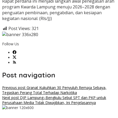
Rapat perdana ini menjadi langkah awal penegasan arah
program Kwarda Lampung menuju 2026–2028 dengan
penguatan pembinaan, pengabdian, dan kesiapan
kegiatan nasional. (Rls/JJ)
Post Views:
321
Follow Us
Post navigation
Previous post
Granat Kukuhkan 30 Penyuluh Remaja Sebaya,
Tegaskan Perang Total Terhadap Narkotika
Next post
DJP Lampung–Bengkulu Sebut SPT dan PKP untuk
Perusahaan Media Tidak Diwajibkan, Ini Penjelasannya