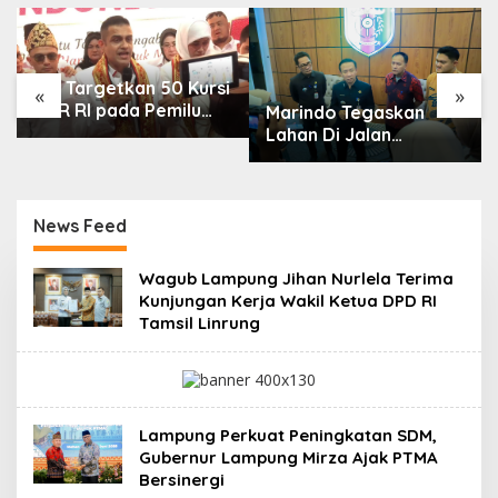
PRI Targetkan 50 Kursi
«
»
DPR RI pada Pemilu
Marindo Tegaskan
2029, Konsolidasi
Lahan Di Jalan
Struktur Dipercepat
Ryacudu Bukan Aset
Pemprov Lampung
News Feed
C
Wagub Lampung Jihan Nurlela Terima
h
Kunjungan Kerja Wakil Ketua DPD RI
a
Tamsil Linrung
n
n
e
l
L
a
Lampung Perkuat Peningkatan SDM,
m
p
Gubernur Lampung Mirza Ajak PTMA
u
Bersinergi
n