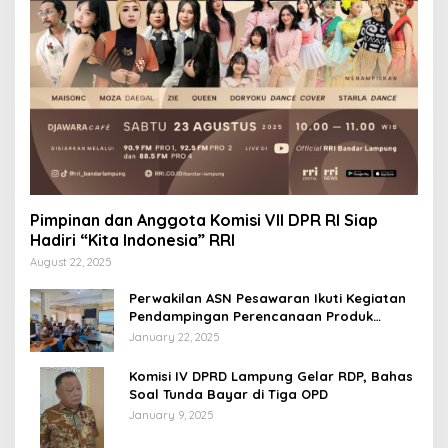
Pimpinan dan Anggota Komisi VII DPR RI Siap
Hadiri “Kita Indonesia” RRI
August 22, 2025
Perwakilan ASN Pesawaran Ikuti Kegiatan
Pendampingan Perencanaan Produk
Hukum
January 22, 2025
Komisi IV DPRD Lampung Gelar RDP, Bahas
Soal Tunda Bayar di Tiga OPD
January 9, 2025