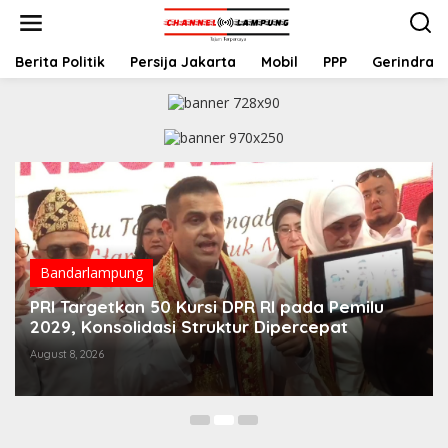
S
k
i
p
Berita Politik
Persija Jakarta
Mobil
PPP
Gerindra
t
o
c
o
n
t
e
n
t
Bandarlampung
PRI Targetkan 50 Kursi DPR RI pada Pemilu
2029, Konsolidasi Struktur Dipercepat
August 8, 2026