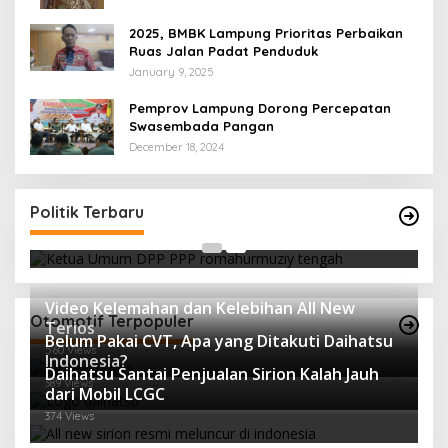
2025, BMBK Lampung Prioritas Perbaikan
Ruas Jalan Padat Penduduk
January 9, 2025
Pemprov Lampung Dorong Percepatan
Swasembada Pangan
December 18, 2024
Strategi PPP Menangkan Duet Ganjar dan Gus
Yasin
Politik Terbaru
In Berita, Politik
|
February 19, 2018
Video Kelemahan dan Kelebihan All New
Otomotif Terpopuler
Terios
Belum Pakai CVT, Apa yang Ditakuti Daihatsu
560 Views
Indonesia?
Daihatsu Santai Penjualan Sirion Kalah Jauh
389 Views
dari Mobil LCGC
374 Views